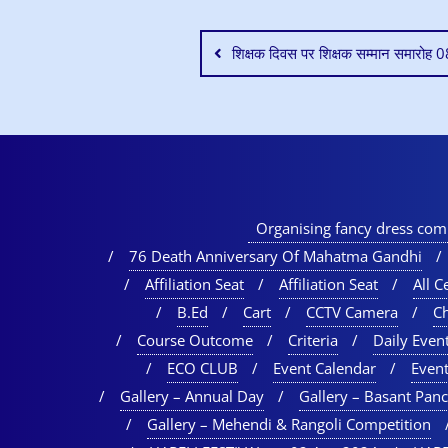
शिक्षक दिवस पर शिक्षक सम्मान समारोह
Organising fancy dress comp
76 Death Anniversary Of Mahatma Gandhi
Affiliation Seat
Affiliation Seat
All Ce
B.Ed
Cart
CCTV Camera
C
Course Outcome
Criteria
Daily Event
ECO CLUB
Event Calendar
Event
Gallery – Annual Day
Gallery – Basant Pan
Gallery – Mehendi & Rangoli Competition