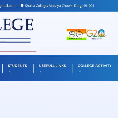
gmail.com
Khalsa College, Malviya Chowk, Durg, 491001
STUDENTS
USEFULL LINKS
COLLEGE ACTIVITY