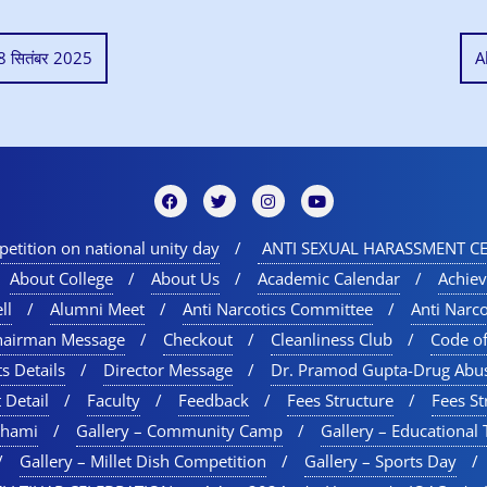
 08 सितंबर 2025
A
etition on national unity day
ANTI SEXUAL HARASSMENT CE
About College
About Us
Academic Calendar
Achie
ll
Alumni Meet
Anti Narcotics Committee
Anti Narc
hairman Message
Checkout
Cleanliness Club
Code o
s Details
Director Message
Dr. Pramod Gupta-Drug Abu
 Detail
Faculty
Feedback
Fees Structure
Fees St
chami
Gallery – Community Camp
Gallery – Educational 
Gallery – Millet Dish Competition
Gallery – Sports Day​