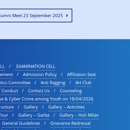
lumni Meet 23 September 2025
LL
EXAMINATION CELL
vement
Admission Policy
Affiliation Seat
otics Committee
Anti Ragging
Art Club
f Conduct
Contact Us
Counseling
se & Cyber Crime among Youth on 18/04/2026
ructure
Gallery
Gallery – Activities
Tour​
Gallery – Garba
Gallery – Holi Milan​
General Guidelines
Grievance Redressal