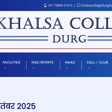
+91-73899-31313
khalsacollegedurg@
FACILITIES
NSS/SPORTS
NAAC
CELL / CLUB
ितंबर 2025